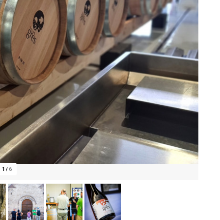
1
/
6