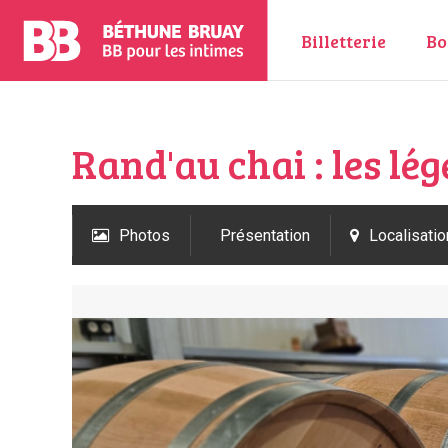
Billetterie
Bo
Rand'au chai : les lé
Photos
Présentation
Localisatio