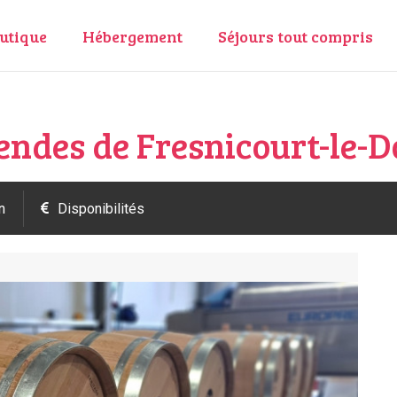
utique
Hébergement
Séjours tout compris
gendes de Fresnicourt-le-
n
Disponibilités
Pr