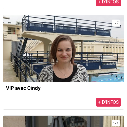
+ D'INFOS
1
/
7
VIP avec Cindy
+ D'INFOS
1
/
6