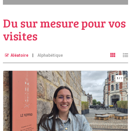
Du sur mesure pour vos
visites
Aléatoire
Alphabétique
1
/
7