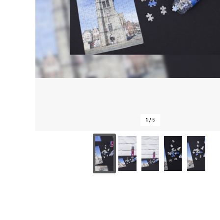
1
/
5