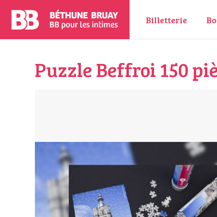
Billetterie
Bo
Puzzle Beffroi 150 pi