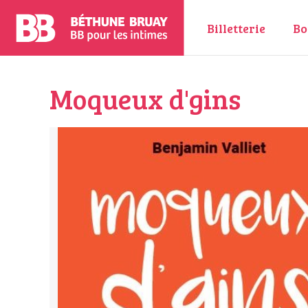
Billetterie
Bo
Moqueux d'gins