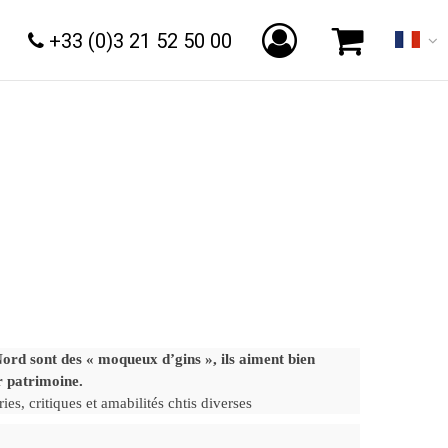
+33 (0)3 21 52 50 00
ont des « moqueux d’gins », ils aiment bien
ur patrimoine.
es, critiques et amabilités chtis diverses