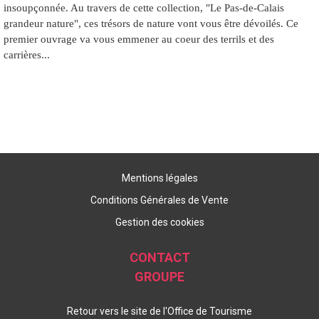
insoupçonnée. Au travers de cette collection, "Le Pas-de-Calais
grandeur nature", ces trésors de nature vont vous être dévoilés. Ce
premier ouvrage va vous emmener au coeur des terrils et des
carrières...
Mentions légales
Conditions Générales de Vente
Gestion des cookies
CONTACT
GROUPE
Retour vers le site de l'Office de Tourisme