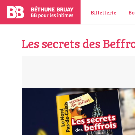
Billetterie
Bo
Les secrets des Beffr