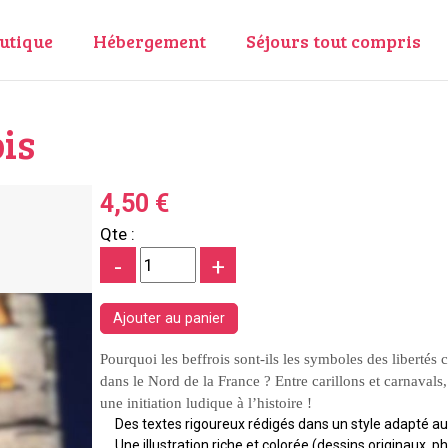
utique
Hébergement
Séjours tout compris
ois
4,50 €
Qte :
-
+
Pourquoi les beffrois sont-ils les symboles des liberté
dans le Nord de la France ? Entre carillons et carnavals
une initiation ludique à l’histoire !
Des textes rigoureux rédigés dans un style adapté a
Une illustration riche et colorée (dessins originaux, p