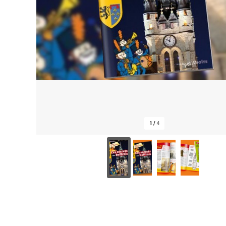
1
/
4