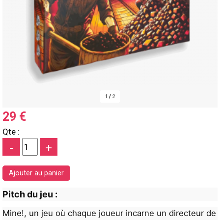
1
/
2
29 €
Qte :
-
+
Pitch du jeu :
Mine!, un jeu où chaque joueur incarne un directeur de