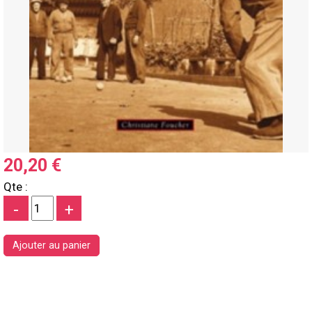
20,20 €
Qte :
-
+