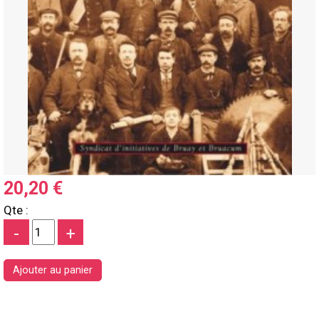
20,20 €
Qte :
-
+