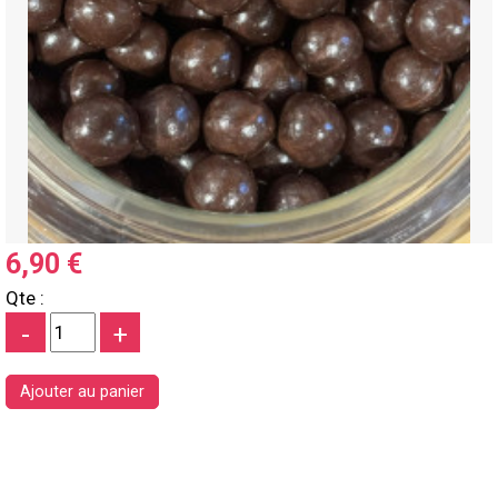
6,90 €
Qte :
-
+