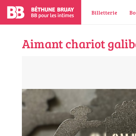
Billetterie
Bo
Aimant chariot galib